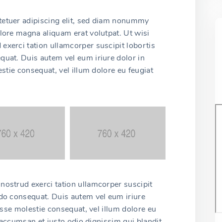
tetuer adipiscing elit, sed diam nonummy
lore magna aliquam erat volutpat. Ut wisi
exerci tation ullamcorper suscipit lobortis
quat. Duis autem vel eum iriure dolor in
estie consequat, vel illum dolore eu feugiat
nostrud exerci tation ullamcorper suscipit
odo consequat. Duis autem vel eum iriure
 esse molestie consequat, vel illum dolore eu
et accumsan et iusto odio dignissim qui blandit