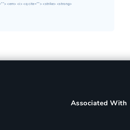
=""> <em> <i> <q cite=""> <strike> <strong>
Associated With