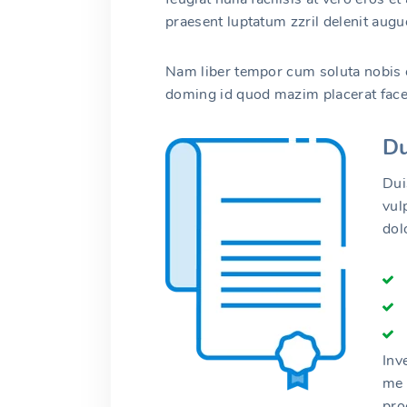
praesent luptatum zzril delenit augue 
Nam liber tempor cum soluta nobis e
doming id quod mazim placerat fac
Du
Dui
vul
dolo
Inv
me 
pro