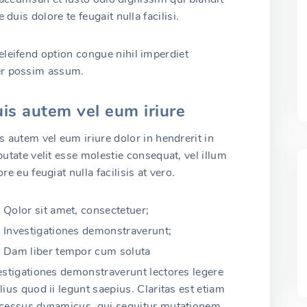
duis dolore te feugait nulla facilisi.
leifend option congue nihil imperdiet
er possim assum.
is autem vel eum iriure
s autem vel eum iriure dolor in hendrerit in
putate velit esse molestie consequat, vel illum
re eu feugiat nulla facilisis at vero.
Qolor sit amet, consectetuer;
Investigationes demonstraverunt;
Dam liber tempor cum soluta
estigationes demonstraverunt lectores legere
lius quod ii legunt saepius. Claritas est etiam
cessus dynamicus, qui sequitur mutationem